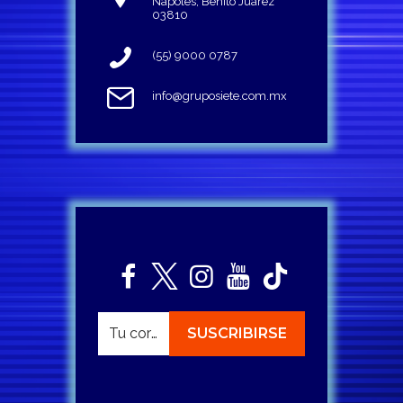
Napoles, Benito Juárez
03810
(55) 9000 0787
info@gruposiete.com.mx