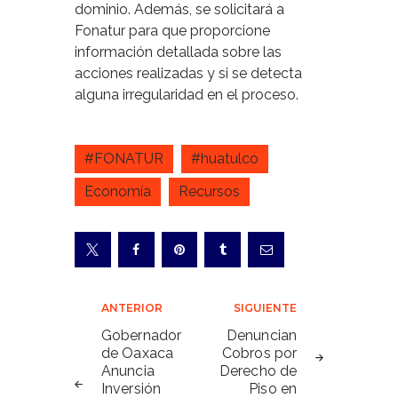
dominio. Además, se solicitará a
Fonatur para que proporcione
información detallada sobre las
acciones realizadas y si se detecta
alguna irregularidad en el proceso.
#FONATUR
#huatulco
Economía
Recursos
Navegación
ANTERIOR
SIGUIENTE
de
Gobernador
Denuncian
de Oaxaca
Cobros por
entradas
Anuncia
Derecho de
Inversión
Piso en