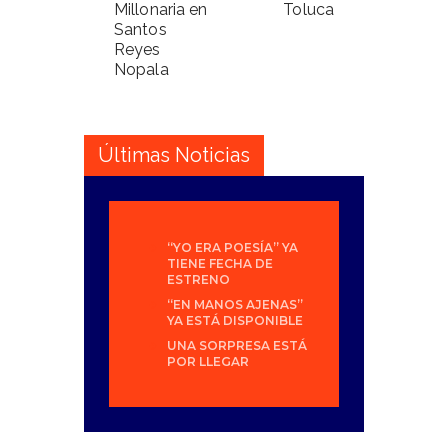
Millonaria en
Toluca
Santos
Reyes
Nopala
Últimas Noticias
“YO ERA POESÍA” YA
TIENE FECHA DE
ESTRENO
“EN MANOS AJENAS”
YA ESTÁ DISPONIBLE
UNA SORPRESA ESTÁ
POR LLEGAR