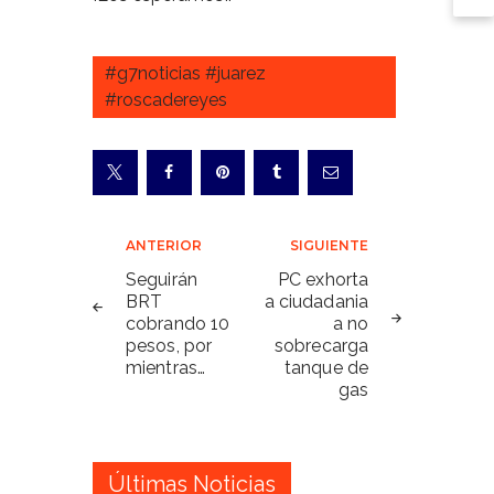
#g7noticias #juarez
#roscadereyes
Navegación
ANTERIOR
SIGUIENTE
de
Seguirán
PC exhorta
BRT
a ciudadania
entradas
cobrando 10
a no
pesos, por
sobrecarga
mientras…
tanque de
gas
Últimas Noticias