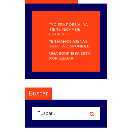
“YO ERA POESÍA” YA
TIENE FECHA DE
ESTRENO
“EN MANOS AJENAS”
YA ESTÁ DISPONIBLE
UNA SORPRESA ESTÁ
POR LLEGAR
Buscar
Buscar: