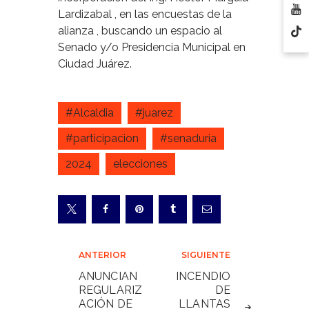
Lardizabal , en las encuestas de la
alianza , buscando un espacio al
Senado y/o Presidencia Municipal en
Ciudad Juárez.
#Alcaldia
#juarez
#participacion
#senaduria
2024
elecciones
Navegación
ANTERIOR
SIGUIENTE
de
ANUNCIAN
INCENDIO
REGULARIZ
DE
entradas
ACIÓN DE
LLANTAS