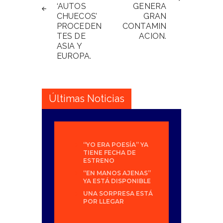
‘AUTOS
GENERA
CHUECOS’
GRAN
PROCEDEN
CONTAMIN
TES DE
ACION.
ASIA Y
EUROPA.
Últimas Noticias
“YO ERA POESÍA” YA
TIENE FECHA DE
ESTRENO
“EN MANOS AJENAS”
YA ESTÁ DISPONIBLE
UNA SORPRESA ESTÁ
POR LLEGAR