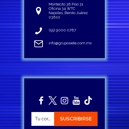
Montecito 38 Piso 31
Oficina 34 WTC
Napoles, Benito Juárez
03810
(55) 9000 0787
info@gruposiete.com.mx