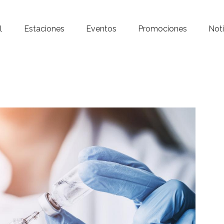
Inicio – Radio Crystal
l
Estaciones
Eventos
Promociones
Noti
Estaciones
Eventos
Promociones
Noticias
Para ti
Contacto