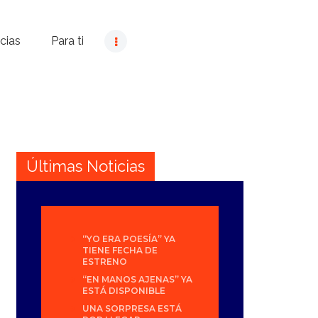
cias
Para ti
Últimas Noticias
“YO ERA POESÍA” YA
TIENE FECHA DE
ESTRENO
“EN MANOS AJENAS” YA
ESTÁ DISPONIBLE
UNA SORPRESA ESTÁ