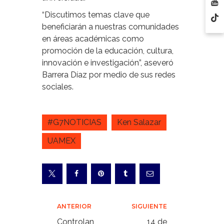
“Discutimos temas clave que
beneficiarán a nuestras comunidades
en áreas académicas como
promoción de la educación, cultura,
innovación e investigación”, aseveró
Barrera Díaz por medio de sus redes
sociales.
#G7NOTICIAS
Ken Salazar
UAMEX
Navegación
ANTERIOR
SIGUIENTE
de
Controlan
14 de