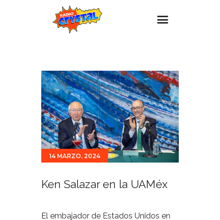
Inicio – Radio Crystal
Estaciones
Eventos
Promociones
Noticias
Para ti
14 MARZO, 2024
Contacto
Ken Salazar en la UAMéx
El embajador de Estados Unidos en