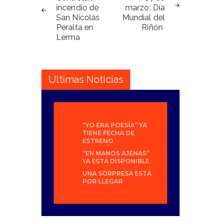
incendio de
marzo: Día
entradas
San Nicolás
Mundial del
Peralta en
Riñón
Lerma
Últimas Noticias
“YO ERA POESÍA” YA
TIENE FECHA DE
ESTRENO
“EN MANOS AJENAS”
YA ESTÁ DISPONIBLE
UNA SORPRESA ESTÁ
POR LLEGAR