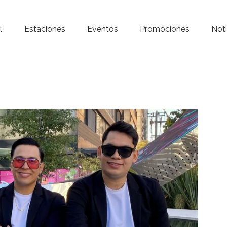
Inicio – Radio Crystal
l
Estaciones
Eventos
Promociones
Noti
Estaciones
Eventos
Promociones
Noticias
Para ti
Contacto