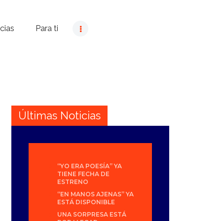
cias
Para ti
Últimas Noticias
“YO ERA POESÍA” YA
TIENE FECHA DE
ESTRENO
“EN MANOS AJENAS” YA
ESTÁ DISPONIBLE
UNA SORPRESA ESTÁ