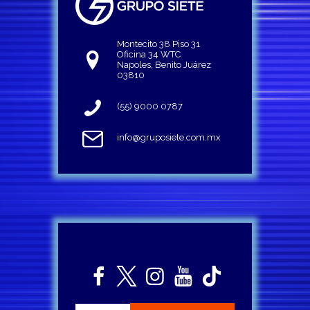
Montecito 38 Piso 31
Oficina 34 WTC
Napoles, Benito Juárez
03810
(55) 9000 0787
info@gruposiete.com.mx