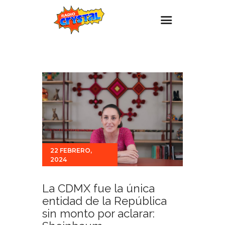
Inicio – Radio Crystal
Estaciones
Eventos
Promociones
Noticias
Para ti
22 FEBRERO,
2024
Contacto
La CDMX fue la única
entidad de la República
sin monto por aclarar: