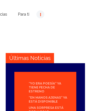
cias
Para ti
Últimas Noticias
“YO ERA POESÍA” YA
TIENE FECHA DE
ESTRENO
“EN MANOS AJENAS” YA
ESTÁ DISPONIBLE
UNA SORPRESA ESTÁ