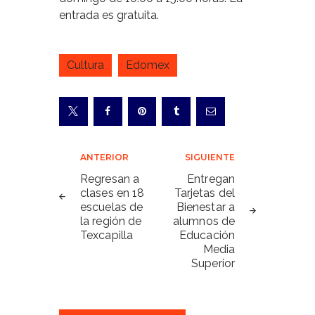
entrada es gratuita.
Cultura
Edomex
Navegación
ANTERIOR
SIGUIENTE
de
Regresan a
Entregan
clases en 18
Tarjetas del
entradas
escuelas de
Bienestar a
la región de
alumnos de
Texcapilla
Educación
Media
Superior