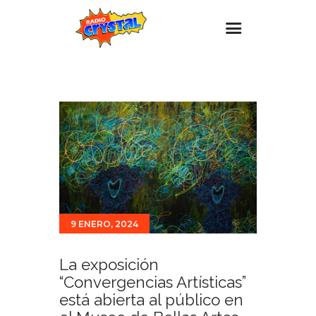
Inicio – Radio Crystal
Estaciones
Eventos
Promociones
Noticias
Para ti
9 ENERO, 2024
Contacto
La exposición
“Convergencias Artísticas”
está abierta al público en