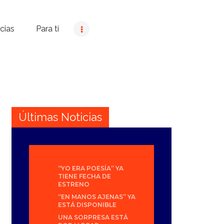
cias
Para ti
Últimas Noticias
“YO ERA POESÍA” YA
TIENE FECHA DE
ESTRENO
“EN MANOS AJENAS” YA
ESTÁ DISPONIBLE
UNA SORPRESA ESTÁ