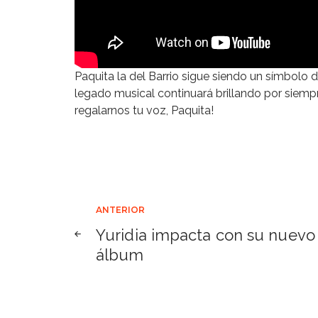
Paquita la del Barrio sigue siendo un símbolo d
legado musical continuará brillando por siempr
regalarnos tu voz, Paquita!
Navegación
ANTERIOR
Yuridia impacta con su nuevo
de
álbum
entradas