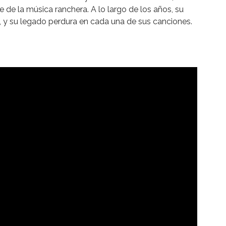
e de la música ranchera. A lo largo de los años, su
 y su legado perdura en cada una de sus canciones.