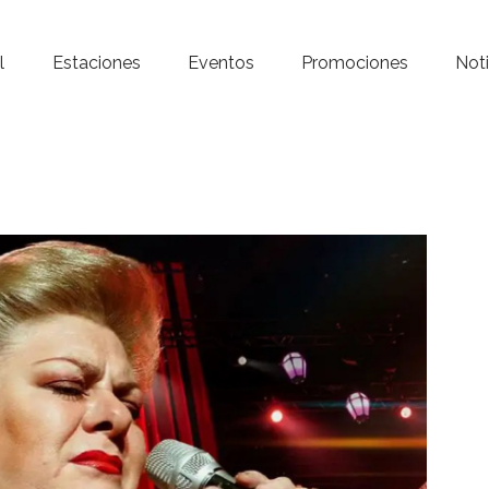
Inicio – Radio Crystal
l
Estaciones
Eventos
Promociones
Noti
Estaciones
Eventos
Promociones
Noticias
Para ti
Contacto