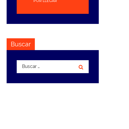
POR LLEGAR
Buscar
Buscar: