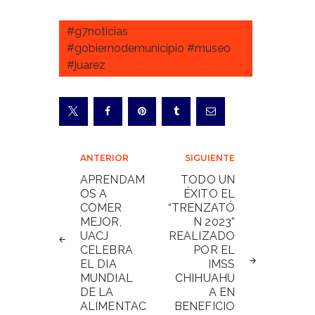
#g7noticias
#gobiernodemunicipio #museo
#juarez
Navegación
ANTERIOR
SIGUIENTE
de
APRENDAM
TODO UN
OS A
ÉXITO EL
entradas
COMER
“TRENZATÓ
MEJOR,
N 2023”
UACJ
REALIZADO
CELEBRA
POR EL
EL DIA
IMSS
MUNDIAL
CHIHUAHU
DE LA
A EN
ALIMENTAC
BENEFICIO