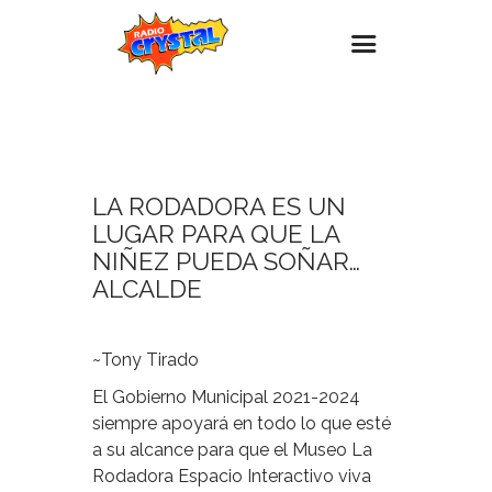
22
OCTUBRE,
Inicio – Radio Crystal
2023
Estaciones
LA RODADORA ES UN
Eventos
LUGAR PARA QUE LA
Promociones
NIÑEZ PUEDA SOÑAR…
ALCALDE
Noticias
Para ti
~Tony Tirado
Contacto
El Gobierno Municipal 2021-2024
siempre apoyará en todo lo que esté
a su alcance para que el Museo La
Rodadora Espacio Interactivo viva