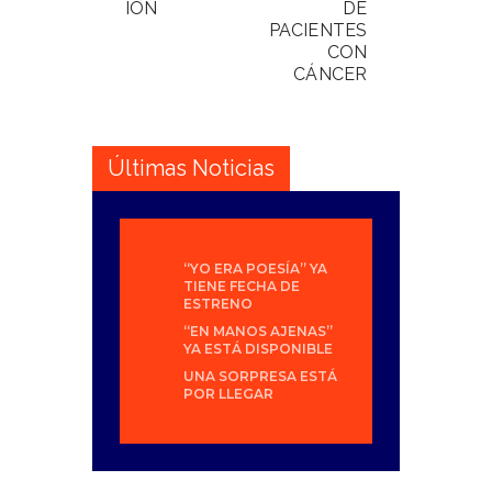
ION
DE
PACIENTES
CON
CÁNCER
Últimas Noticias
“YO ERA POESÍA” YA
TIENE FECHA DE
ESTRENO
“EN MANOS AJENAS”
YA ESTÁ DISPONIBLE
UNA SORPRESA ESTÁ
POR LLEGAR