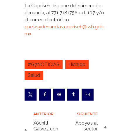
La Copriseh dispone del número de
denuncia; al 771 7181756 ext. 107 y/o
el correo electrónico
quejasydenuncias.copriseh@ssh.gob.
mx
#G7NOTICIAS
Hidalgo
Salud
Navegación
ANTERIOR
SIGUIENTE
de
Xóchitl
Apoyos al
Gálvez con
sector