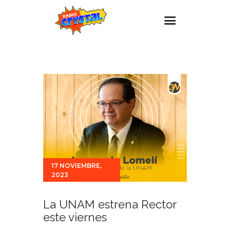
Inicio – Radio Crystal
Estaciones
Eventos
Promociones
Noticias
Para ti
17 NOVIEMBRE,
Contacto
2023
La UNAM estrena Rector
este viernes