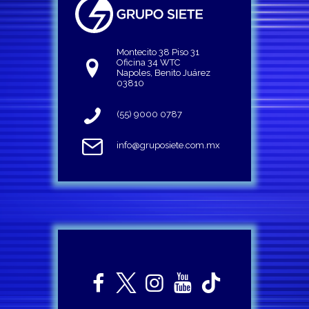
Montecito 38 Piso 31
Oficina 34 WTC
Napoles, Benito Juárez
03810
(55) 9000 0787
info@gruposiete.com.mx