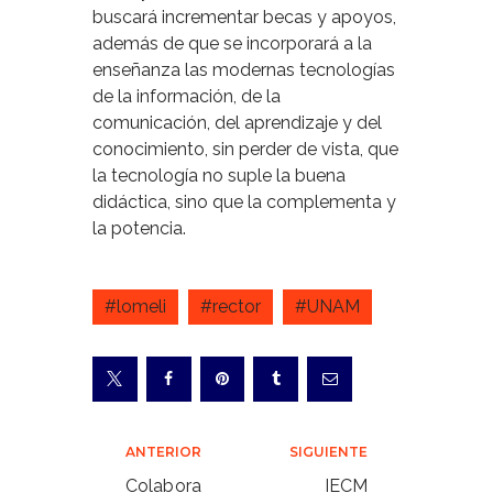
buscará incrementar becas y apoyos,
además de que se incorporará a la
enseñanza las modernas tecnologías
de la información, de la
comunicación, del aprendizaje y del
conocimiento, sin perder de vista, que
la tecnología no suple la buena
didáctica, sino que la complementa y
la potencia.
#lomeli
#rector
#UNAM
Navegación
ANTERIOR
SIGUIENTE
de
Colabora
IECM