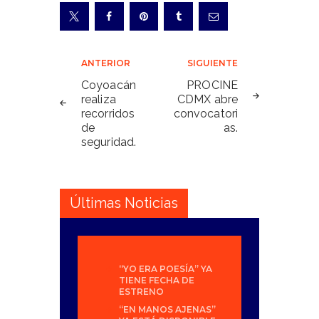
Navegación
ANTERIOR
SIGUIENTE
de
Coyoacán
PROCINE
realiza
CDMX abre
entradas
recorridos
convocatori
de
as.
seguridad.
Últimas Noticias
“YO ERA POESÍA” YA
TIENE FECHA DE
ESTRENO
“EN MANOS AJENAS”