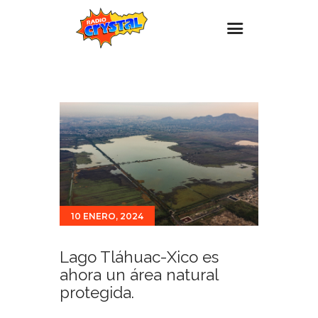
Inicio – Radio Crystal
Estaciones
Eventos
Promociones
Noticias
Para ti
10 ENERO, 2024
Contacto
Lago Tláhuac-Xico es
ahora un área natural
protegida.