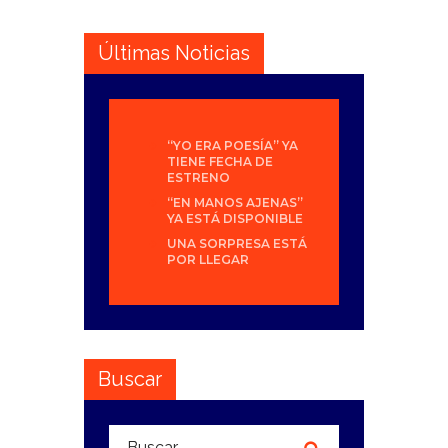
Últimas Noticias
“YO ERA POESÍA” YA
TIENE FECHA DE
ESTRENO
“EN MANOS AJENAS”
YA ESTÁ DISPONIBLE
UNA SORPRESA ESTÁ
POR LLEGAR
Buscar
Buscar: