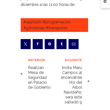
diciembre a las 11:00 horas.de
#apptaxis #programacion
#g7noticias #transporte
Navegación
ANTERIOR
SIGUIENTE
de
Realizan
Invita Maru
Mesa de
Campos al
entradas
Seguridad
encendimie
en Palacio
nto del
de Gobierno
Árbol
Navideño;
será este
sabado 9