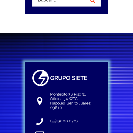
Montecito 38 Piso 31
Oficina 34 WTC
Napoles, Benito Juárez
03810
(55) 9000 0787