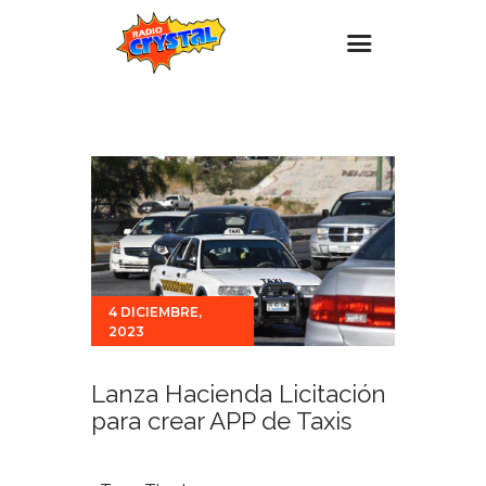
Inicio – Radio Crystal
Estaciones
Eventos
Promociones
Noticias
4 DICIEMBRE,
Para ti
2023
Contacto
Lanza Hacienda Licitación
para crear APP de Taxis