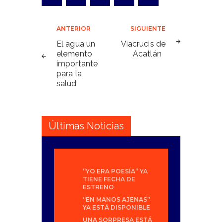
Navegación
ANTERIOR
SIGUIENTE
de
El agua un
Viacrucis de
elemento
Acatlán
entradas
importante
para la
salud
Últimas Noticias
“YO ERA POESÍA” YA
TIENE FECHA DE
ESTRENO
“EN MANOS AJENAS”
YA ESTÁ DISPONIBLE
UNA SORPRESA ESTÁ