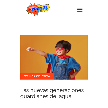
Inicio – Radio Crystal
Estaciones
Eventos
Promociones
Noticias
Para ti
22 MARZO, 2024
Contacto
Las nuevas generaciones
guardianes del agua