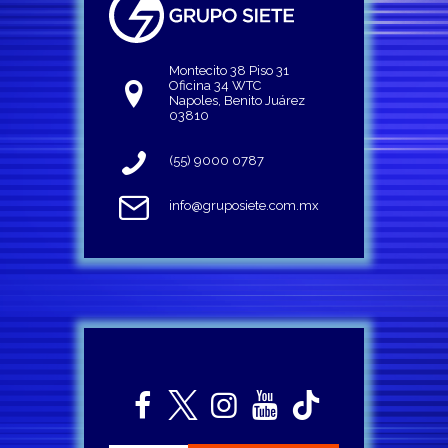
Montecito 38 Piso 31
Oficina 34 WTC
Napoles, Benito Juárez
03810
(55) 9000 0787
info@gruposiete.com.mx