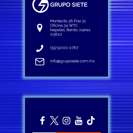
Montecito 38 Piso 31
Oficina 34 WTC
Napoles, Benito Juárez
03810
(55) 9000 0787
info@gruposiete.com.mx