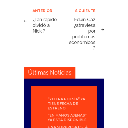
Navegación
ANTERIOR
SIGUIENTE
de
¿Tan rápido
Eduin Caz
olvidó a
¿atraviesa
entradas
Nicki?
por
problemas
económicos
?
Últimas Noticias
“YO ERA POESÍA” YA
TIENE FECHA DE
ESTRENO
“EN MANOS AJENAS”
YA ESTÁ DISPONIBLE
UNA SORPRESA ESTÁ