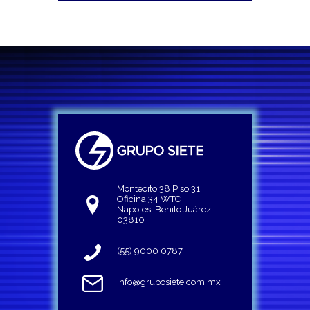
Montecito 38 Piso 31
Oficina 34 WTC
Napoles, Benito Juárez
03810
(55) 9000 0787
info@gruposiete.com.mx