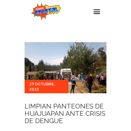
Inicio – Radio Crystal
Estaciones
Eventos
Promociones
Noticias
27 OCTUBRE,
Para ti
2023
Contacto
LIMPIAN PANTEONES DE
HUAJUAPAN ANTE CRISIS
DE DENGUE