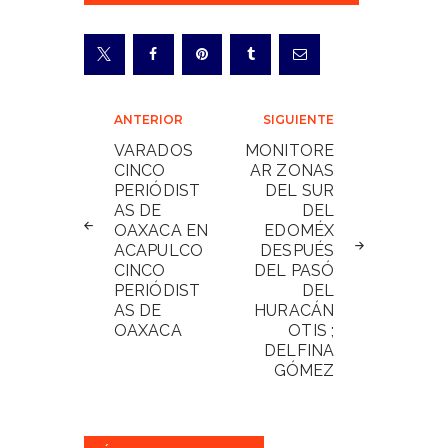
Navegación
ANTERIOR
SIGUIENTE
de
VARADOS
MONITORE
CINCO
AR ZONAS
entradas
PERIÓDIST
DEL SUR
AS DE
DEL
OAXACA EN
EDOMÉX
ACAPULCO
DESPUÉS
CINCO
DEL PASÓ
PERIÓDIST
DEL
AS DE
HURACÁN
OAXACA
OTIS ;
DELFINA
GÓMEZ