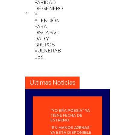
PARIDAD
DE GÉNERO
Y
ATENCIÓN
PARA
DISCAPACI
DAD Y
GRUPOS
VULNERAB
LES.
Últimas Noticias
“YO ERA POESÍA” YA
TIENE FECHA DE
ESTRENO
“EN MANOS AJENAS”
YA ESTÁ DISPONIBLE