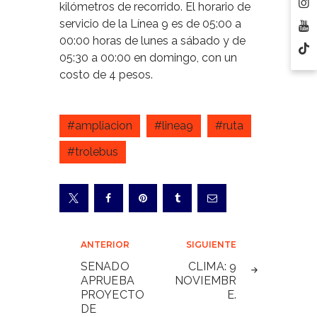
kilómetros de recorrido. El horario de
servicio de la Línea 9 es de 05:00 a
00:00 horas de lunes a sábado y de
05:30 a 00:00 en domingo, con un
costo de 4 pesos.
#ampliacion
#linea9
#ruta
#trolebus
Navegación
ANTERIOR
SIGUIENTE
de
SENADO
CLIMA: 9
APRUEBA
NOVIEMBR
entradas
PROYECTO
E.
DE