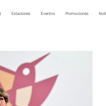
Inicio – Radio Crystal
l
Estaciones
Eventos
Promociones
Noti
Estaciones
Eventos
Promociones
Noticias
Para ti
Contacto