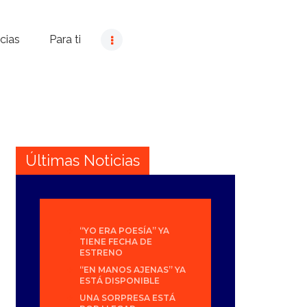
cias
Para ti
Últimas Noticias
“YO ERA POESÍA” YA
TIENE FECHA DE
ESTRENO
“EN MANOS AJENAS” YA
ESTÁ DISPONIBLE
UNA SORPRESA ESTÁ