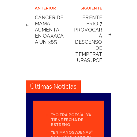
Navegación
ANTERIOR
SIGUIENTE
de
CÁNCER DE
FRENTE
MAMA
FRÍO 7
entradas
AUMENTA
PROVOCAR
EN OAXACA
Á
A UN 38%
DESCENSO
DE
TEMPERAT
URAS…PCE
Últimas Noticias
“YO ERA POESÍA” YA
TIENE FECHA DE
ESTRENO
“EN MANOS AJENAS”