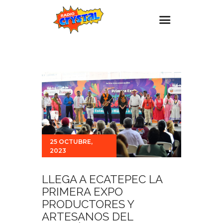
Inicio – Radio Crystal
Estaciones
Eventos
Promociones
Noticias
25 OCTUBRE,
Para ti
2023
Contacto
LLEGA A ECATEPEC LA
PRIMERA EXPO
PRODUCTORES Y
ARTESANOS DEL