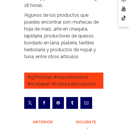
18 horas.
Algunos de los productos que
puedes encontrar son; muñecas de
hoja de maíz, arte en chaquira,
lapidaria, productores de quesos,
bordado en lana, platería, textiles
herbolaria y productos de nopal y
tuna, entre otros artículos
#g7noticias #expoartesanos
#ecatepec #cultura #productos
Navegación
ANTERIOR
SIGUIENTE