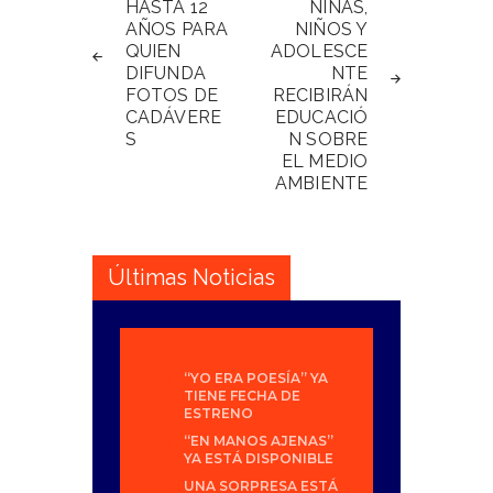
de
HASTA 12
NIÑAS,
AÑOS PARA
NIÑOS Y
entradas
QUIEN
ADOLESCE
DIFUNDA
NTE
FOTOS DE
RECIBIRÁN
CADÁVERE
EDUCACIÓ
S
N SOBRE
EL MEDIO
AMBIENTE
Últimas Noticias
“YO ERA POESÍA” YA
TIENE FECHA DE
ESTRENO
“EN MANOS AJENAS”
YA ESTÁ DISPONIBLE
UNA SORPRESA ESTÁ