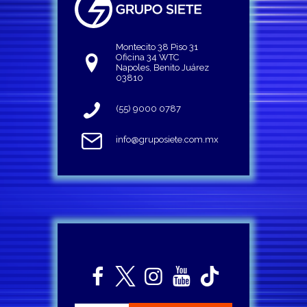
Montecito 38 Piso 31
Oficina 34 WTC
Napoles, Benito Juárez
03810
(55) 9000 0787
info@gruposiete.com.mx