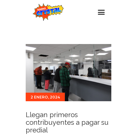
Inicio – Radio Crystal
Estaciones
Eventos
Promociones
Noticias
Para ti
2 ENERO, 2024
Contacto
Llegan primeros
contribuyentes a pagar su
predial