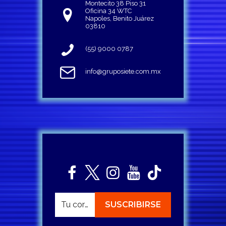
Montecito 38 Piso 31
Oficina 34 WTC
Napoles, Benito Juárez
03810
(55) 9000 0787
info@gruposiete.com.mx