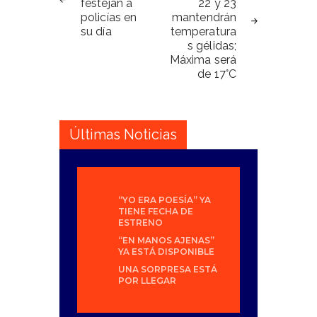
festejan a
22 y 23
entradas
policías en
mantendrán
su día
temperatura
s gélidas;
Máxima será
de 17°C
Últimas Noticias
“YO ERA POESÍA” YA
TIENE FECHA DE
ESTRENO
“EN MANOS AJENAS”
YA ESTÁ DISPONIBLE
UNA SORPRESA ESTÁ
POR LLEGAR