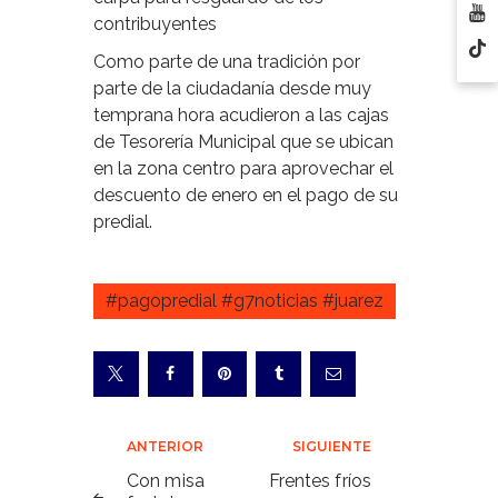
contribuyentes
Como parte de una tradición por
parte de la ciudadanía desde muy
temprana hora acudieron a las cajas
de Tesorería Municipal que se ubican
en la zona centro para aprovechar el
descuento de enero en el pago de su
predial.
#pagopredial #g7noticias #juarez
Navegación
ANTERIOR
SIGUIENTE
de
Con misa
Frentes fríos