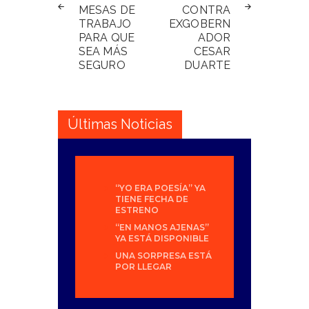
MESAS DE
CONTRA
TRABAJO
EXGOBERN
PARA QUE
ADOR
SEA MÁS
CESAR
SEGURO
DUARTE
Últimas Noticias
“YO ERA POESÍA” YA
TIENE FECHA DE
ESTRENO
“EN MANOS AJENAS”
YA ESTÁ DISPONIBLE
UNA SORPRESA ESTÁ
POR LLEGAR