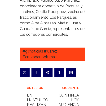
Alumbrado Público; Julio Martínez,
coordinador operativo de Parques y
Jardines; Cecilia Rodríguez, vecina del
fraccionamiento Los Parques, así
como Alba Almazán, Martín Luna y
Guadalupe García, representantes de
los corredores comerciales.
#g7noticias #juarez
#cruzadanocturna
Navegación
ANTERIOR
SIGUIENTE
de
EN
CONTINUA
HUATULCO
HOY
entradas
REALIZAN
AUDIENCIA