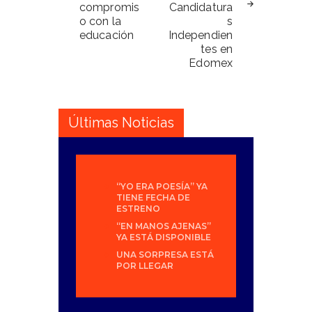
compromis
Candidatura
o con la
s
educación
Independien
tes en
Edomex
Últimas Noticias
“YO ERA POESÍA” YA
TIENE FECHA DE
ESTRENO
“EN MANOS AJENAS”
YA ESTÁ DISPONIBLE
UNA SORPRESA ESTÁ
POR LLEGAR