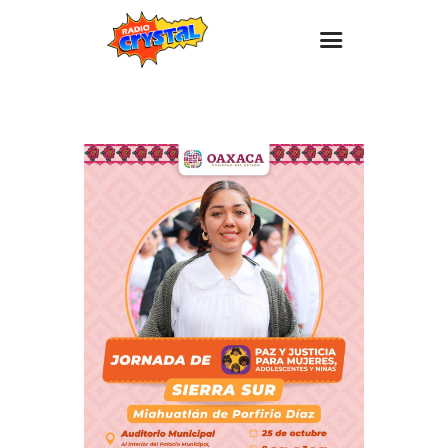
Inicio – Radio Crystal
Estaciones
Eventos
Promociones
Noticias
Para ti
Contacto