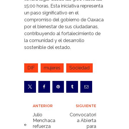
15:00 horas. Esta iniciativa representa
un paso significativo en el
compromiso del gobierno de Oaxaca
por el bienestar de sus ciudadanas,
contribuyendo al fortalecimiento de
la comunidad y el desarrollo
sostenible del estado.
DIF
mujeres
Sociedad
Navegación
ANTERIOR
SIGUIENTE
de
Julio
Convocatori
Menchaca
a Abierta
entradas
refuerza
para