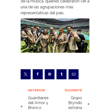
de la música, quienes celebraron ver a
una de las agrupaciones más
representativas del país.
Navegación
ANTERIOR
SIGUIENTE
de
Guardianes
Grupo
del Amor y
Bryndis
entradas
Bronco
estrena