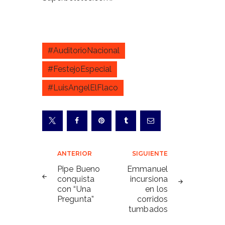
#AuditorioNacional
#FestejoEspecial
#LuisAngelElFlaco
Navegación
ANTERIOR
SIGUIENTE
de
Pipe Bueno
Emmanuel
conquista
incursiona
entradas
con “Una
en los
Pregunta”
corridos
tumbados