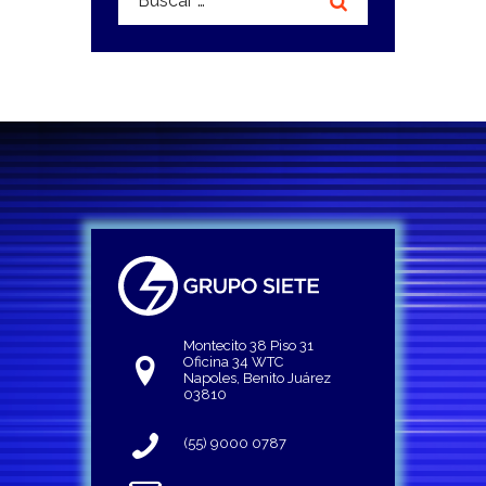
Montecito 38 Piso 31
Oficina 34 WTC
Napoles, Benito Juárez
03810
(55) 9000 0787