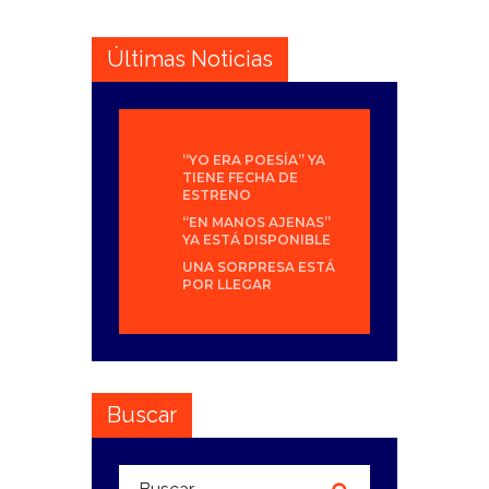
Últimas Noticias
“YO ERA POESÍA” YA
TIENE FECHA DE
ESTRENO
“EN MANOS AJENAS”
YA ESTÁ DISPONIBLE
UNA SORPRESA ESTÁ
POR LLEGAR
Buscar
Buscar: