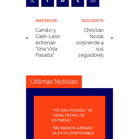
Navegación
ANTERIOR
SIGUIENTE
de
Camilo y
Christian
Carin León
Nodal
entradas
estrenan
sorprende a
“Una Vida
sus
Pasada”
seguidores
Últimas Noticias
“YO ERA POESÍA” YA
TIENE FECHA DE
ESTRENO
“EN MANOS AJENAS”
YA ESTÁ DISPONIBLE