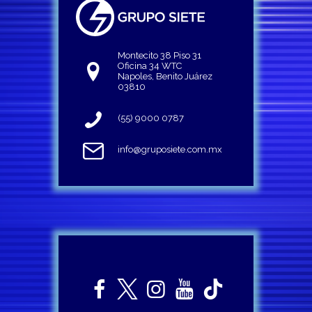
Montecito 38 Piso 31
Oficina 34 WTC
Napoles, Benito Juárez
03810
(55) 9000 0787
info@gruposiete.com.mx