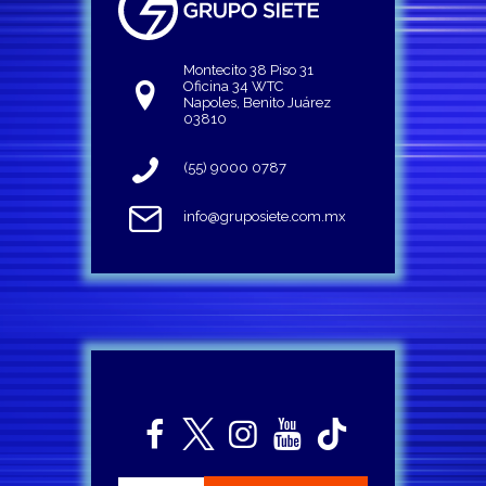
Montecito 38 Piso 31
Oficina 34 WTC
Napoles, Benito Juárez
03810
(55) 9000 0787
info@gruposiete.com.mx