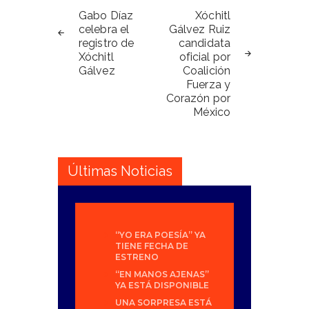
de
Gabo Díaz
Xóchitl
celebra el
Gálvez Ruiz
entradas
registro de
candidata
Xóchitl
oficial por
Gálvez
Coalición
Fuerza y
Corazón por
México
Últimas Noticias
“YO ERA POESÍA” YA
TIENE FECHA DE
ESTRENO
“EN MANOS AJENAS”
YA ESTÁ DISPONIBLE
UNA SORPRESA ESTÁ