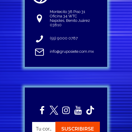
Montecito 38 Piso 31
Oficina 34 WTC
Napoles, Benito Juárez
03810
(55) 9000 0787
info@gruposiete.com.mx