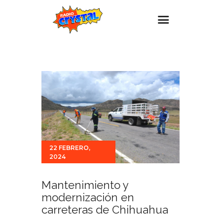
Inicio – Radio Crystal
Estaciones
Eventos
Promociones
Noticias
Para ti
22 FEBRERO,
2024
Contacto
Mantenimiento y
modernización en
carreteras de Chihuahua