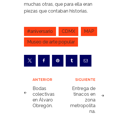
muchas otras, que para ella eran
piezas que contaban historias.
#aniversario
CDMX
MAP
Museo de arte popular
Navegación
ANTERIOR
SIGUIENTE
de
Bodas
Entrega de
colectivas
tinacos en
entradas
en Álvaro
zona
Obregón.
metropolita
na.