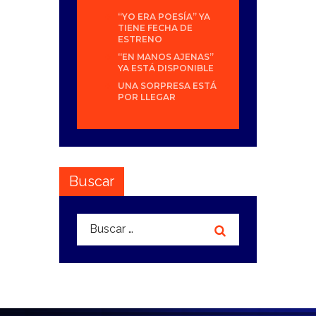
“YO ERA POESÍA” YA
TIENE FECHA DE
ESTRENO
“EN MANOS AJENAS”
YA ESTÁ DISPONIBLE
UNA SORPRESA ESTÁ
POR LLEGAR
Buscar
Buscar: