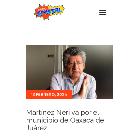
Inicio – Radio Crystal
Estaciones
Eventos
Promociones
Noticias
Para ti
13 FEBRERO, 2024
Contacto
Martínez Neri va por el
municipio de Oaxaca de
Juárez