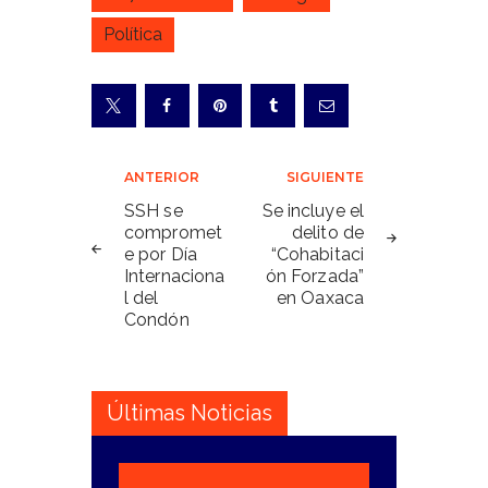
Política
Navegación
ANTERIOR
SIGUIENTE
de
SSH se
Se incluye el
compromet
delito de
entradas
e por Día
“Cohabitaci
Internaciona
ón Forzada”
l del
en Oaxaca
Condón
Últimas Noticias