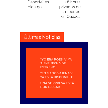
Deporte” en
48 horas
Hidalgo
privados de
su libertad
en Oaxaca
Últimas Noticias
“YO ERA POESÍA” YA
TIENE FECHA DE
ESTRENO
“EN MANOS AJENAS”
YA ESTÁ DISPONIBLE
UNA SORPRESA ESTÁ
POR LLEGAR