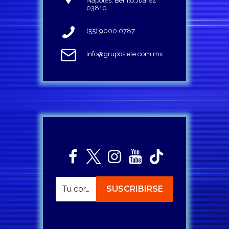
Napoles, Benito Juárez
03810
(55) 9000 0787
info@gruposiete.com.mx