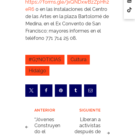
https://forms.gle/jxQNDxwBzZpHh2
eR6
o en las instalaciones del Centro
de las Artes en la plaza Bartolomé de
Medina, en el Ex Convento de San
Francisco; mayores informes en el
teléfono 771 714 25 08.
#G7NOTICIAS
Cultura
Hidalgo
Navegación
ANTERIOR
SIGUIENTE
de
“Jóvenes
Liberan a
Construyen
activistas
entradas
do el
después de