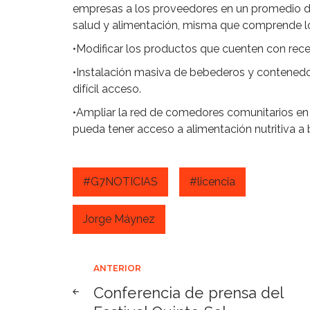
empresas a los proveedores en un promedio de
salud y alimentación, misma que comprende lo
•Modificar los productos que cuenten con recet
•Instalación masiva de bebederos y contened
difícil acceso.
•Ampliar la red de comedores comunitarios en 
pueda tener acceso a alimentación nutritiva a 
#G7NOTICIAS
#licencia
Jorge Máynez
Navegación
ANTERIOR
Conferencia de prensa del