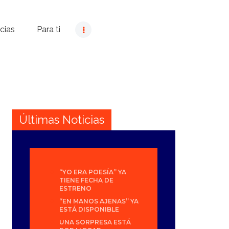
cias
Para ti
Últimas Noticias
“YO ERA POESÍA” YA
TIENE FECHA DE
ESTRENO
“EN MANOS AJENAS” YA
ESTÁ DISPONIBLE
UNA SORPRESA ESTÁ