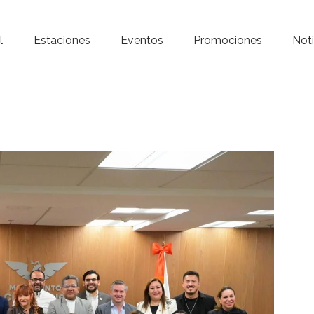
Inicio – Radio Crystal
l
Estaciones
Eventos
Promociones
Noti
Estaciones
Eventos
Promociones
Noticias
Para ti
Contacto