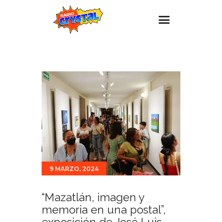
Inicio – Radio Crystal
Estaciones
Eventos
Promociones
Noticias
Para ti
Contacto
9 MARZO, 2024
“Mazatlán, imagen y
memoria en una postal”,