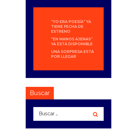
“YO ERA POESÍA” YA
TIENE FECHA DE
ESTRENO
“EN MANOS AJENAS”
YA ESTÁ DISPONIBLE
UNA SORPRESA ESTÁ
POR LLEGAR
Buscar
Buscar: