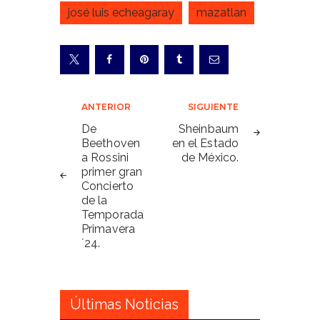
josé luis echeagaray
mazatlan
Navegación
ANTERIOR
SIGUIENTE
de
De
Sheinbaum
Beethoven
en el Estado
entradas
a Rossini
de México.
primer gran
Concierto
de la
Temporada
Primavera
´24.
Últimas Noticias