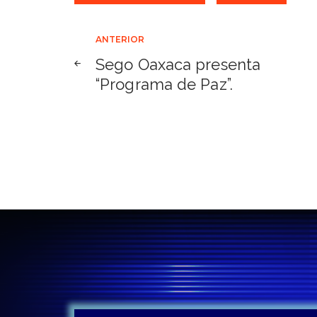
Navegación
ANTERIOR
Sego Oaxaca presenta
de
“Programa de Paz”.
entradas