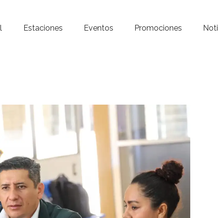
Inicio – Radio Crystal
l
Estaciones
Eventos
Promociones
Noti
Estaciones
Eventos
Promociones
Noticias
Para ti
Contacto