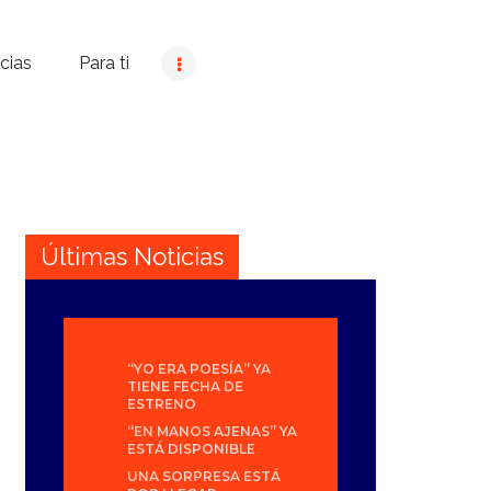
cias
Para ti
Últimas Noticias
“YO ERA POESÍA” YA
TIENE FECHA DE
ESTRENO
“EN MANOS AJENAS” YA
ESTÁ DISPONIBLE
UNA SORPRESA ESTÁ