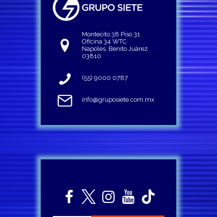
Montecito 38 Piso 31
Oficina 34 WTC
Napoles, Benito Juárez
03810
(55) 9000 0787
info@gruposiete.com.mx