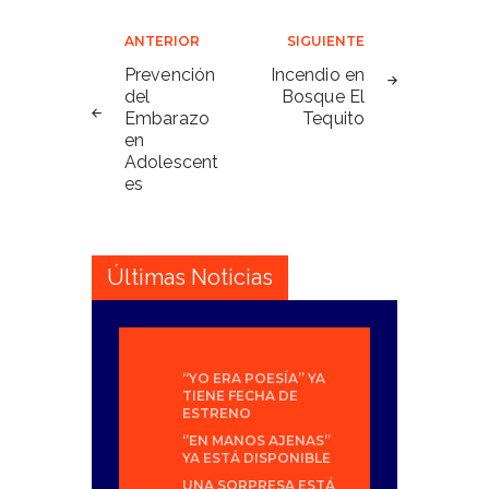
Navegación
ANTERIOR
SIGUIENTE
de
Prevención
Incendio en
del
Bosque El
entradas
Embarazo
Tequito
en
Adolescent
es
Últimas Noticias
“YO ERA POESÍA” YA
TIENE FECHA DE
ESTRENO
“EN MANOS AJENAS”
YA ESTÁ DISPONIBLE
UNA SORPRESA ESTÁ