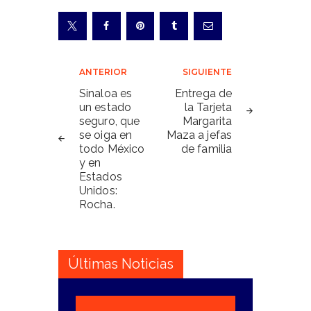
Navegación
ANTERIOR
SIGUIENTE
de
Sinaloa es
Entrega de
un estado
la Tarjeta
entradas
seguro, que
Margarita
se oiga en
Maza a jefas
todo México
de familia
y en
Estados
Unidos:
Rocha.
Últimas Noticias