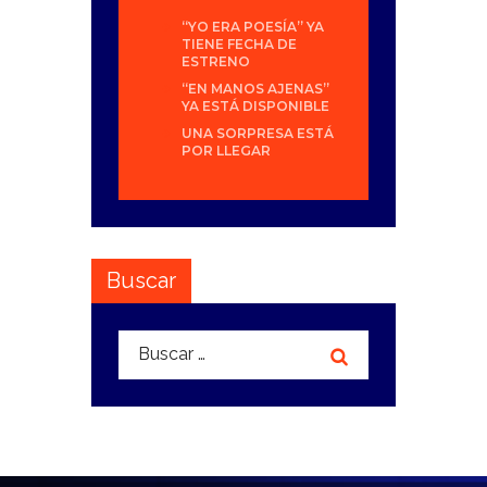
“YO ERA POESÍA” YA
TIENE FECHA DE
ESTRENO
“EN MANOS AJENAS”
YA ESTÁ DISPONIBLE
UNA SORPRESA ESTÁ
POR LLEGAR
Buscar
Buscar: