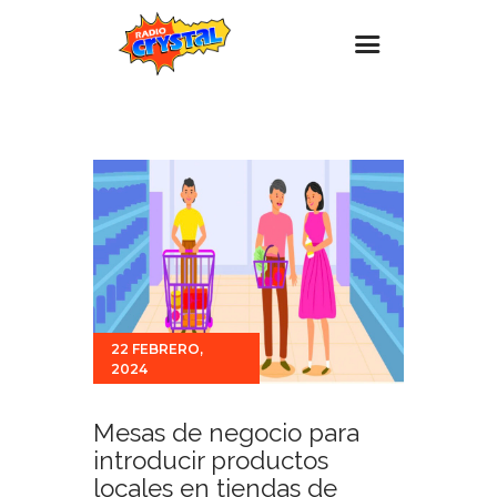
Inicio – Radio Crystal
Estaciones
Eventos
Promociones
Noticias
Para ti
22 FEBRERO,
Contacto
2024
Mesas de negocio para
introducir productos
locales en tiendas de