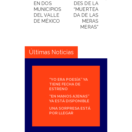
EN DOS
DES DE LA
MUNICIPIOS
“MUERTEA
DEL VALLE
DA DE LAS
DE MÉXICO
MERAS
MERAS”
Últimas Noticias
“YO ERA POESÍA” YA
TIENE FECHA DE
ESTRENO
“EN MANOS AJENAS”
YA ESTÁ DISPONIBLE
UNA SORPRESA ESTÁ
POR LLEGAR