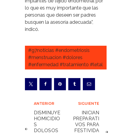
implantes de tejido endometrial por
lo que es muy importante que las
personas que deseen ser padres
busquen la asesoría adecuada”,
indicó.
#g7noticias #endometriosis
#menstruacion #dolores
#enfermedad #tratamiento #letal
Navegación
ANTERIOR
SIGUIENTE
de
DISMINUYE
INICIAN
HOMICIDIO
PREPARATI
entradas
S
VOS PARA
DOLOSOS
FESTIVIDA