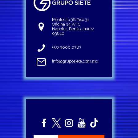
Montecito 38 Piso 31
Oficina 34 WTC
Napoles, Benito Juárez
03810
(55) 9000 0787
info@gruposiete.com.mx