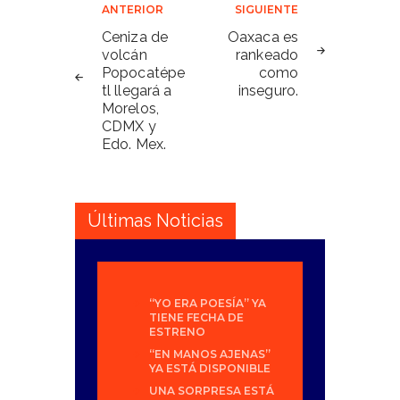
Navegación
ANTERIOR
SIGUIENTE
de
Ceniza de
Oaxaca es
volcán
rankeado
entradas
Popocatépe
como
tl llegará a
inseguro.
Morelos,
CDMX y
Edo. Mex.
Últimas Noticias
“YO ERA POESÍA” YA
TIENE FECHA DE
ESTRENO
“EN MANOS AJENAS”
YA ESTÁ DISPONIBLE
UNA SORPRESA ESTÁ