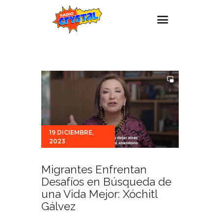
Inicio – Radio Crystal
Estaciones
Eventos
Promociones
Noticias
19 DICIEMBRE,
2023
Para ti
Contacto
Migrantes Enfrentan
Desafíos en Búsqueda de
una Vida Mejor: Xóchitl
Gálvez