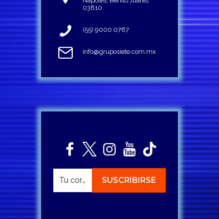
Napoles, Benito Juárez
03810
(55) 9000 0787
info@gruposiete.com.mx