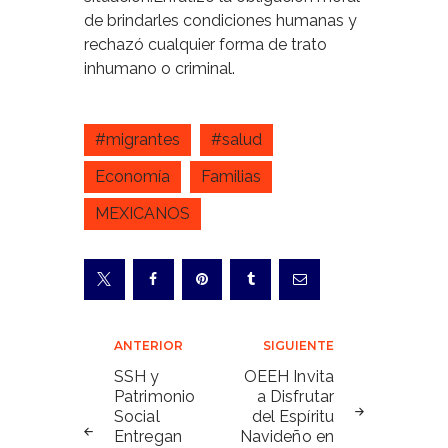
de brindarles condiciones humanas y
rechazó cualquier forma de trato
inhumano o criminal.
#migrantes
#salud
Economía
Familias
MEXICANOS
Navegación
ANTERIOR
SIGUIENTE
de
SSH y
OEEH Invita
Patrimonio
a Disfrutar
entradas
Social
del Espíritu
Entregan
Navideño en