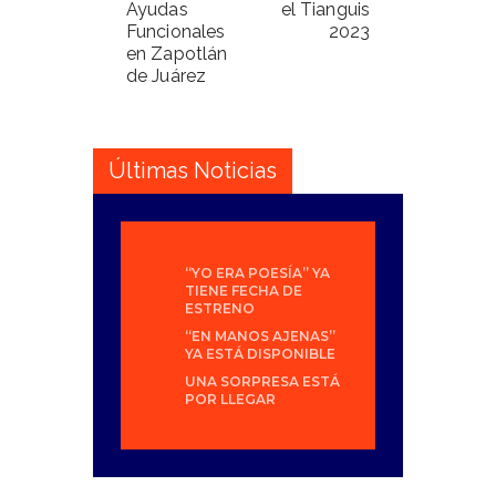
Ayudas
el Tianguis
Funcionales
2023
en Zapotlán
de Juárez
Últimas Noticias
“YO ERA POESÍA” YA
TIENE FECHA DE
ESTRENO
“EN MANOS AJENAS”
YA ESTÁ DISPONIBLE
UNA SORPRESA ESTÁ
POR LLEGAR