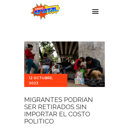
Inicio – Radio Crystal
Estaciones
Eventos
Promociones
Noticias
12 OCTUBRE,
2023
Para ti
Contacto
MIGRANTES PODRIAN
SER RETIRADOS SIN
IMPORTAR EL COSTO
POLITICO