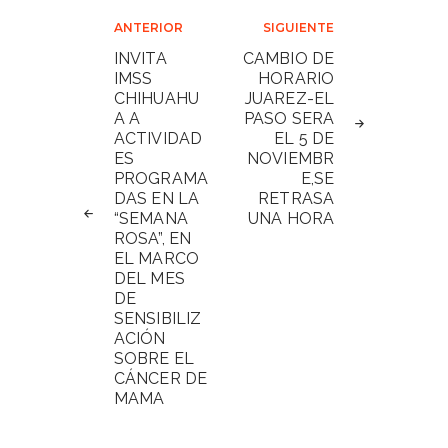
Navegación
ANTERIOR
SIGUIENTE
de
INVITA
CAMBIO DE
IMSS
HORARIO
entradas
CHIHUAHU
JUAREZ-EL
A A
PASO SERA
ACTIVIDAD
EL 5 DE
ES
NOVIEMBR
PROGRAMA
E,SE
DAS EN LA
RETRASA
“SEMANA
UNA HORA
ROSA”, EN
EL MARCO
DEL MES
DE
SENSIBILIZ
ACIÓN
SOBRE EL
CÁNCER DE
MAMA