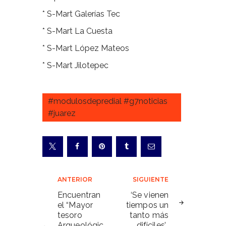
* S-Mart Galerías Tec
* S-Mart La Cuesta
* S-Mart López Mateos
* S-Mart Jilotepec
#modulosdepredial #g7noticias
#juarez
Navegación
ANTERIOR
SIGUIENTE
de
Encuentran
‘Se vienen
el “Mayor
tiempos un
entradas
tesoro
tanto más
Arqueológic
difíciles’…