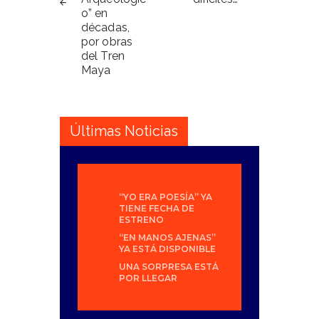
o” en
décadas,
por obras
del Tren
Maya
Últimas Noticias
“YO ERA POESÍA” YA
TIENE FECHA DE
ESTRENO
“EN MANOS AJENAS”
YA ESTÁ DISPONIBLE
UNA SORPRESA ESTÁ
POR LLEGAR