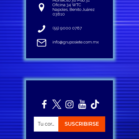
Montecito 38 Piso 31
Oficina 34 WTC
Napoles, Benito Juárez
03810
(55) 9000 0787
info@gruposiete.com.mx