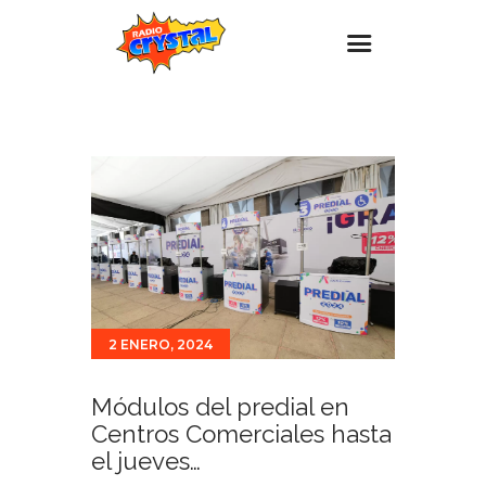
Inicio – Radio Crystal
Estaciones
Eventos
Promociones
Noticias
Para ti
2 ENERO, 2024
Contacto
Módulos del predial en
Centros Comerciales hasta
el jueves…