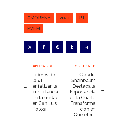
#MORENA
2024
PT
PVEM
Navegación
ANTERIOR
SIGUIENTE
de
Líderes de
Claudia
la 4T
Sheinbaum
entradas
enfatizan la
Destaca la
importancia
Importancia
de la unidad
de la Cuarta
en San Luis
Transforma
Potosí
ción en
Querétaro