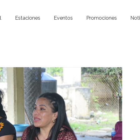
Inicio – Radio Crystal
l
Estaciones
Eventos
Promociones
Noti
Estaciones
Eventos
Promociones
Noticias
Para ti
Contacto