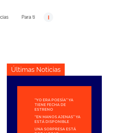
cias
Para ti
Últimas Noticias
“YO ERA POESÍA” YA
TIENE FECHA DE
ESTRENO
“EN MANOS AJENAS” YA
ESTÁ DISPONIBLE
UNA SORPRESA ESTÁ