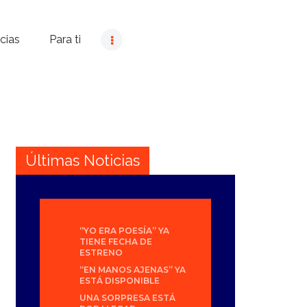
cias
Para ti
Últimas Noticias
“YO ERA POESÍA” YA
TIENE FECHA DE
ESTRENO
“EN MANOS AJENAS” YA
ESTÁ DISPONIBLE
UNA SORPRESA ESTÁ