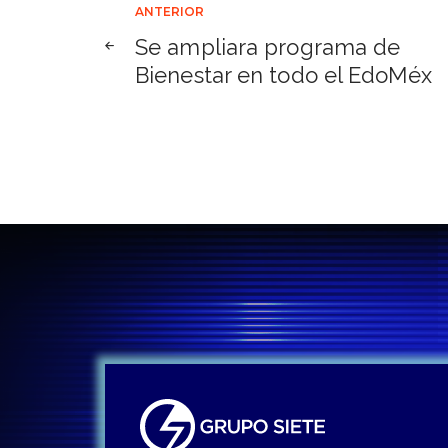
Navegación
ANTERIOR
Se ampliara programa de
de
Bienestar en todo el EdoMéx
entradas