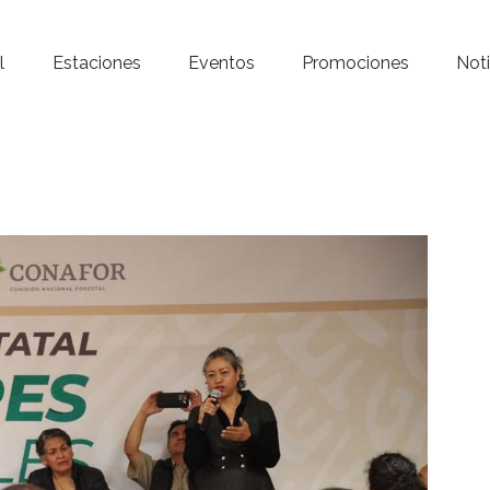
Inicio – Radio Crystal
l
Estaciones
Eventos
Promociones
Noti
Estaciones
Eventos
Promociones
Noticias
Para ti
Contacto