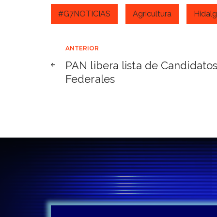
#G7NOTICIAS
Agricultura
Hidal
Navegación
ANTERIOR
PAN libera lista de Candidato
de
Federales
entradas