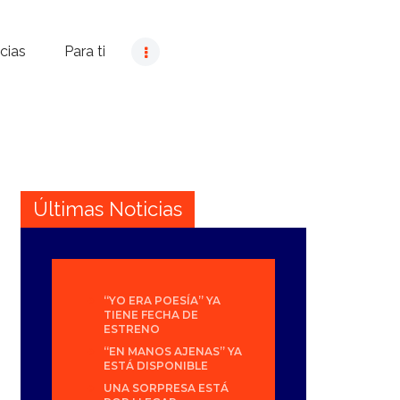
cias
Para ti
Últimas Noticias
“YO ERA POESÍA” YA
TIENE FECHA DE
ESTRENO
“EN MANOS AJENAS” YA
ESTÁ DISPONIBLE
UNA SORPRESA ESTÁ