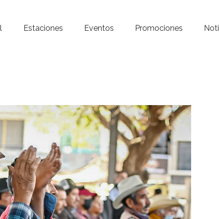
Inicio – Radio Crystal
l
Estaciones
Eventos
Promociones
Noti
Estaciones
Eventos
Promociones
Noticias
Para ti
Contacto