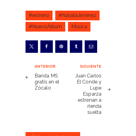
#estreno
#NataliaJiménez
#NuevoÁlbum
Música
Navegación
ANTERIOR
SIGUIENTE
de
Banda MS
Juan Carlos
gratis en el
El Conde y
entradas
Zócalo
Lupe
Esparza
estrenan a
rienda
suelta