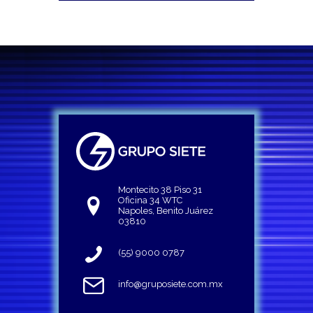
Montecito 38 Piso 31
Oficina 34 WTC
Napoles, Benito Juárez
03810
(55) 9000 0787
info@gruposiete.com.mx