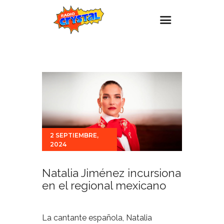
Inicio – Radio Crystal
Estaciones
Eventos
Promociones
Noticias
2 SEPTIEMBRE,
2024
Para ti
Contacto
Natalia Jiménez incursiona
en el regional mexicano
La cantante española, Natalia