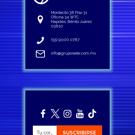
Montecito 38 Piso 31
Oficina 34 WTC
Napoles, Benito Juárez
03810
(55) 9000 0787
info@gruposiete.com.mx