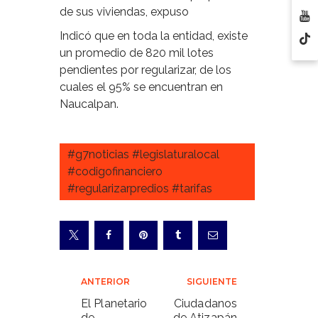
de sus viviendas, expuso
Indicó que en toda la entidad, existe
un promedio de 820 mil lotes
pendientes por regularizar, de los
cuales el 95% se encuentran en
Naucalpan.
#g7noticias #legislaturalocal
#codigofinanciero
#regularizarpredios #tarifas
Navegación
ANTERIOR
SIGUIENTE
de
El Planetario
Ciudadanos
de
de Atizapán