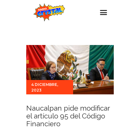
Inicio – Radio Crystal
Estaciones
Eventos
Promociones
Noticias
4 DICIEMBRE,
2023
Para ti
Contacto
Naucalpan pide modificar
el artículo 95 del Código
Financiero