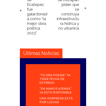
entradas
Ecatepec
piden que
fue
se
galardonad
construya
a como “la
infraestructu
mejor obra
ra hídrica y
política
no urbanica
2023”
Últimas Noticias
“YO ERA POESÍA” YA
TIENE FECHA DE
ESTRENO
“EN MANOS AJENAS”
YA ESTÁ DISPONIBLE
UNA SORPRESA ESTÁ
POR LLEGAR