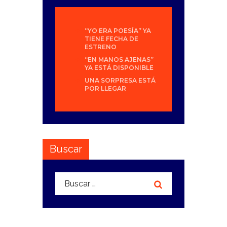
“YO ERA POESÍA” YA
TIENE FECHA DE
ESTRENO
“EN MANOS AJENAS”
YA ESTÁ DISPONIBLE
UNA SORPRESA ESTÁ
POR LLEGAR
Buscar
Buscar: