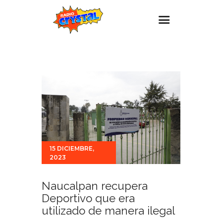
Inicio – Radio Crystal
Estaciones
Eventos
Promociones
Noticias
Para ti
15 DICIEMBRE,
2023
Contacto
Naucalpan recupera
Deportivo que era
utilizado de manera ilegal