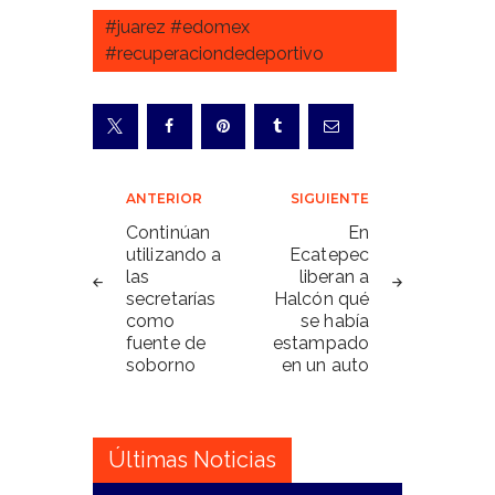
#juarez #edomex
#recuperaciondedeportivo
Navegación
ANTERIOR
SIGUIENTE
de
Continúan
En
utilizando a
Ecatepec
entradas
las
liberan a
secretarías
Halcón qué
como
se había
fuente de
estampado
soborno
en un auto
Últimas Noticias